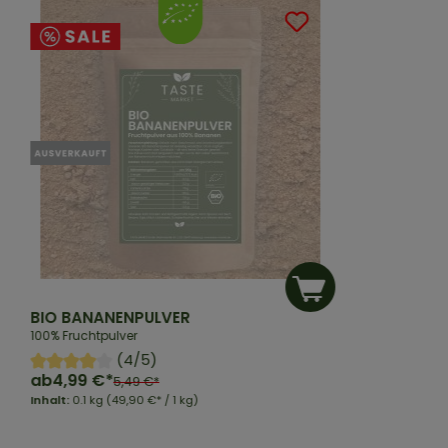
BIO BANANENPULVER
100% Fruchtpulver
(4/5)
ab
4,99 €*
5,49 €*
Inhalt:
0.1 kg
(49,90 €* / 1 kg)