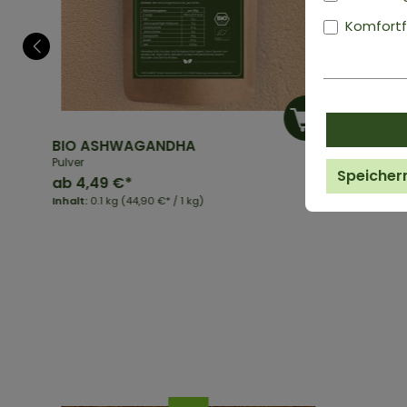
Komfortf
BIO ASHWAGANDHA
Pulver
Speicher
ab
4,49 €*
Inhalt:
0.1 kg
(44,90 €* / 1 kg)