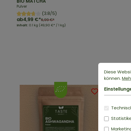
BIO MATCHA
Pulver
(3.8/5)
ab
4,99 €*
6,99 €*
Inhalt:
0.1 kg
(49,90 €* / 1 kg)
Diese Websi
können.
Mehr
Einstellung
Technisch
Statistik
Marketin