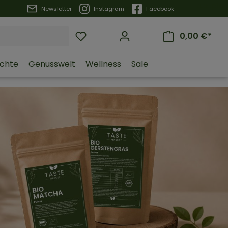
Trustpilot
Newsletter
Instagram
Facebook
0,00 €*
üchte
Genusswelt
Wellness
Sale