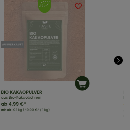
BIO KAKAOPULVER
BI
aus Bio-Kakaobohnen
Pulv
ab
4,99 €*
ab
Inhalt:
0.1 kg
(49,90 €* / 1 kg)
Inh