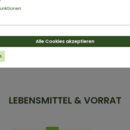
unktionen
Alle Cookies akzeptieren
BIO INULIN
Ballaststoff-Pulver
n
ab
4,99 €*
Inhalt:
0.1 kg
(49,90 €* / 1 kg)
LEBENSMITTEL & VORRAT