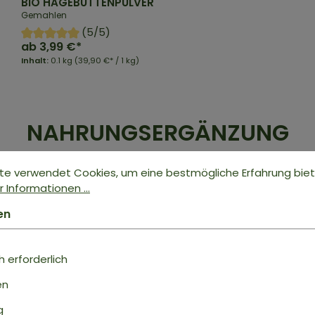
BIO HAGEBUTTENPULVER
Gemahlen
(5/5)
ab
3,99 €*
Inhalt:
0.1 kg
(39,90 €* / 1 kg)
NAHRUNGSERGÄNZUNG
te verwendet Cookies, um eine bestmögliche Erfahrung bie
 Informationen ...
en
 erforderlich
en
g