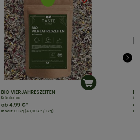
BIO VIERJAHRESZEITEN
BI
Kräutertee
Ges
ab
4,99 €*
ab
Inhalt:
0.1 kg
(49,90 €* / 1 kg)
Inh