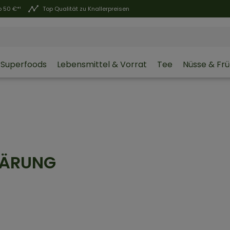
 50 €*¹
Top Qualität zu Knallerpreisen
Superfoods
Lebensmittel & Vorrat
Tee
Nüsse & Fr
LÄRUNG