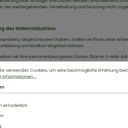
earbeitung Ihrer Anfrage. Ihre Daten werden anschließend un
Sie der weitergehenden Verarbeitung und Nutzung nicht zug
ng des Widerrufsbuttons
nepräsenz abgeschlossen haben, stellen wir Ihnen eine Wider
fserklärung unmittelbar abgeben können.
rheben wir Ihre personenbezogenen Daten (Name, E-Mail-Adre
iderrufen möchten sowie den Zeitpunkt (Datum und Uhrzeit) 
ellten Umfang. Die Datenverarbeitung dient dem Zweck, Ihne
te verwendet Cookies, um eine bestmögliche Erfahrung bie
s zur Verfügung zu stellen sowie der ordnungsgemäßen Bearb
 Informationen ...
zwischen Ihnen und uns geschlossenen Vertrag betrifft, er
en
Ansonsten erfolgt die Datenverarbeitung auf Grundlage des Art
fsfunktion auf unserer Onlinepräsenz zur Verfügung zu stelle
 erforderlich
earbeitung Ihrer Widerrufserklärung. Ihre Daten werden ansch
en
Sie der weitergehenden Verarbeitung und Nutzung nicht zu
g