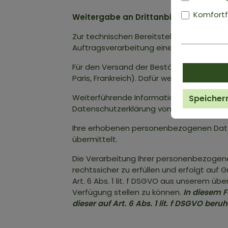
Komfortf
Weitergabe an Drittanbieter (Plugin-
Zur technischen Bereitstellung und Verwa
Auftragsverarbeitung eine Software-Lösu
Für den Versand der Bestätigungs-E-Mail 
Paris, Frankreich). Dafür werden Ihre E-M
Weiterführende Informationen zur Erhebu
Speicher
Datenschutzerklärung von Scaleway unte
Ihre erhobenen personenbezogenen Daten
übermittelt.
Die Verarbeitung Ihrer personenbezogen
rechtssicher zu erfüllen und erfolgt auf
Art. 6 Abs. 1 lit. f DSGVO aus unserem ü
Verfügung stellen zu können.
In diesem F
dieser auf Art. 6 Abs. 1 lit. f DSGVO b