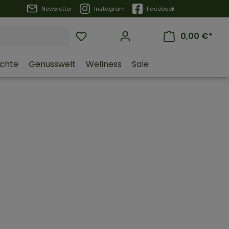
Trustpilot
Newsletter
Instagram
Facebook
0,00 €*
üchte
Genusswelt
Wellness
Sale