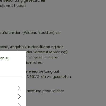
ter Beachtung gesetzlicher
estimmt haben.
rufsfunktion (Widerrufsbutton) zur
sse, Angabe zur Identifizierung des
der Absendung der Widerrufserklärung)
n die gesetzlich vorgeschriebene
ten zu
eitung Ihres Widerrufes.
folgt diese Datenverarbeitung auf
. 6 Abs. 1 lit. c DSGVO, da wir gesetzlich
n.
ließend unter Beachtung gesetzlicher
gestimmt haben.