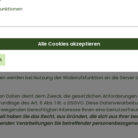
unktionen
Nutzung)
ltung der Widerrufsfunktion auf unserer Onlinepräsenz, nut
ng des Drittanbieters
Händlerbund Legal GmbH, Kohlgartenst
nutzen wir außerdem den Dienst des Drittanbieters Scaleway 
Alle Cookies akzeptieren
ail Adresse, die Betreffzeile sowie der Status der E-Mail an 
ng und Verwendung von Daten durch den Drittanbieter sowie 
n
r dem Link
https://www.scaleway.com/en/privacy-policy/
.
 werden bei Nutzung der Widerrufsfunktion an die Server 
en Daten dient dem Zweck, die gesetzlichen Anforderungen 
 Grundlage des Art. 6 Abs. 1 lit. c DSGVO. Diese Datenverarb
berwiegenden berechtigten Interesse Ihnen eine benutzerfreu
all haben Sie das Recht, aus Gründen, die sich aus Ihrer be
eruhenden Verarbeitungen Sie betreffender personenbezogen