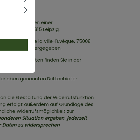
zen wir im Rahmen einer
raße 11-13, 04315 Leipzig.
SAS (8, rue de la Ville-l'Évêque, 75008
diesen Dienst weitergegeben.
zu Ihren Rechten finden Sie in der
der oben genannten Drittanbieter
an die Gestaltung der Widerrufsfunktion
eitung erfolgt außerdem auf Grundlage des
ndliche Widerrufsmöglichkeit zur
sonderen Situation ergeben, jederzeit
er Daten zu widersprechen
.