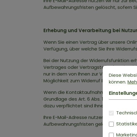
Ihre E-Mail-Adresse nutzen wir nur zur B
Aufbewahrungsfristen gelöscht, sofern 
Erhebung und Verarbeitung bei Nutzu
Wenn Sie einen Vertrag über unsere Onli
Verfügung, über welche Sie Ihre Widerru
Bei der Nutzung der Widerrufsfunktion e
Vertrages oder Vertragsteils, den Sie w
nur in dem von Ihnen zur Verfügung gest
Diese Websi
Möglichkeit zum Widerruf Ihres Vertrage
können.
Mehr
Wenn die Kontaktaufnahme einen bereits 
Einstellung
Grundlage des Art. 6 Abs. 1 lit. b DSGVO. 
dazu verpflichtet sind Ihnen eine Widerru
Technisch
Ihre E-Mail-Adresse nutzen wir nur zur B
Statistik
Aufbewahrungsfristen gelöscht, sofern 
Marketin