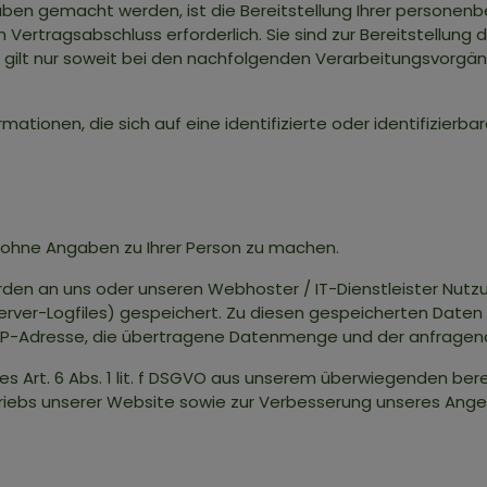
en gemacht werden, ist die Bereitstellung Ihrer personen
 Vertragsabschluss erforderlich. Sie sind zur Bereitstellung d
ies gilt nur soweit bei den nachfolgenden Verarbeitungsvorg
ationen, die sich auf eine identifizierte oder identifizierba
 ohne Angaben zu Ihrer Person zu machen.
rden an uns oder unseren Webhoster / IT-Dienstleister Nutz
 Server-Logfiles) gespeichert. Zu diesen gespeicherten Date
e IP-Adresse, die übertragene Datenmenge und der anfragend
es Art. 6 Abs. 1 lit. f DSGVO aus unserem überwiegenden ber
triebs unserer Website sowie zur Verbesserung unseres Ang