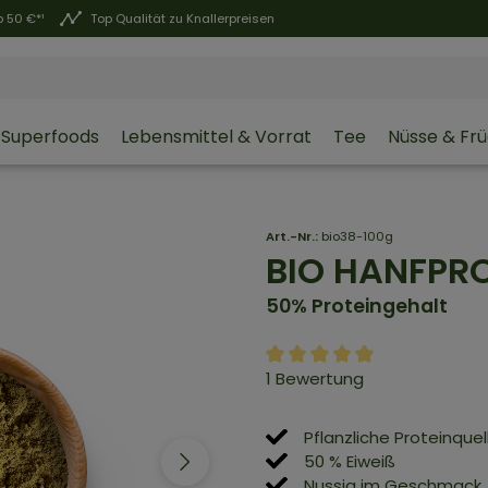
 50 €*¹
Top Qualität zu Knallerpreisen
Superfoods
Lebensmittel & Vorrat
Tee
Nüsse & Fr
Art.-Nr.:
bio38-100g
BIO HANFPR
50% Proteingehalt
1 Bewertung
Pflanzliche Proteinquel
50 % Eiweiß
Nussig im Geschmack