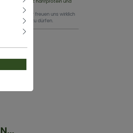
 Milchshake mit hanfprotein und
 Feedback. Wir freuen uns wirklich
unde begrüßen zu dürfen.
...