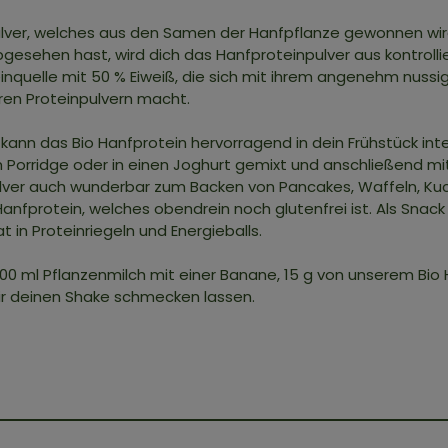
ulver, welches aus den Samen der Hanfpflanze gewonnen wi
abgesehen hast, wird dich das Hanfproteinpulver aus kontrol
oteinquelle mit 50 % Eiweiß, die sich mit ihrem angenehm n
ren Proteinpulvern macht.
 kann das Bio Hanfprotein hervorragend in dein Frühstück int
 Porridge oder in einen Joghurt gemixt und anschließend mit
lver auch wunderbar zum Backen von Pancakes, Waffeln, Ku
nfprotein, welches obendrein noch glutenfrei ist. Als Snack
 in Proteinriegeln und Energieballs.
300 ml Pflanzenmilch mit einer Banane, 15 g von unserem Bio H
dir deinen Shake schmecken lassen.