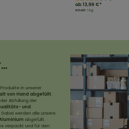
ab
13,99 €*
Inhalt:
1 kg
T…
 Produkte in unserer
falt von Hand abgefüllt
.
 der Abfüllung der
ualitäts- und
 Dabei werden alle unsere
Aluminium
abgefüllt.
ns verpackt und für den