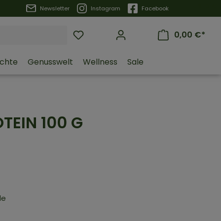
Trustpilot
Newsletter
Instagram
Facebook
0,00 €*
üchte
Genusswelt
Wellness
Sale
OTEIN
100 G
le