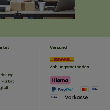
arket
Versand
Zahlungsmethoden
izierung
e Market
gkeit