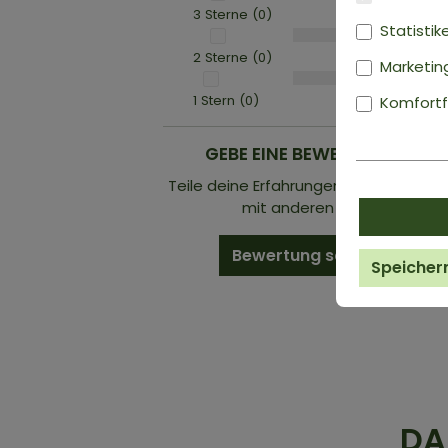
3 Sterne (0)
Statistik
2 Sterne (0)
Marketin
1 Stern (0)
Komfortf
GEBE EINE BEWERTUNG AB!
Teile deine Erfahrungen mit dem Prod
mit anderen Kunden.
Bewertung schreiben
Speicher
DA