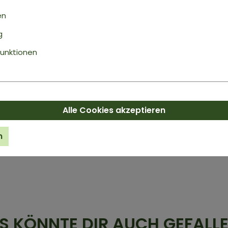
Super Qualität. Jeden Morgen ein Smoothie oder
der Tag fängt gut an!
en
Unser Kommentar: Vielen Dank für Ihr positives
g
sehr darüber und freuen uns Sie weiterhin als K
unktionen
ukt
Alle Cookies akzeptieren
n
S KÖNNTE DIR AUCH GEFALLEN