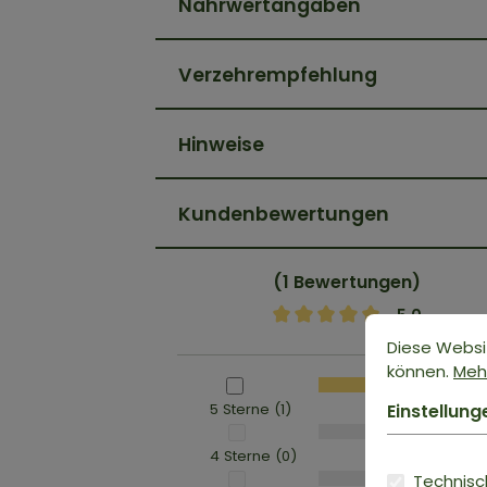
Nährwertangaben
Verzehrempfehlung
Hinweise
Kundenbewertungen
(1 Bewertungen)
5.0
Diese Websi
können.
Mehr
5 Sterne (1)
Einstellung
4 Sterne (0)
Technisch