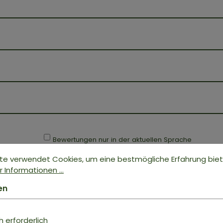
Bewertungen nur in der aktuellen Sprache
S
anzeigen.
te verwendet Cookies, um eine bestmögliche Erfahrung bie
 Informationen ...
Top Produkt
en
16. November 2023 19:43
 erforderlich