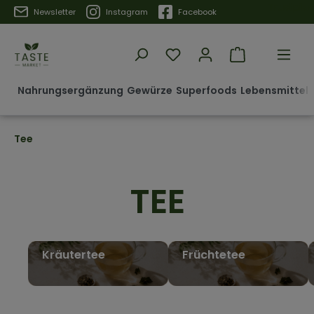
Trustpilot
Newsletter
Instagram
Facebook
Nahrungsergänzung
Gewürze
Superfoods
Lebensmittel 
Tee
TEE
Kräutertee
Früchtetee