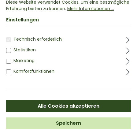
Diese Website verwendet Cookies, um eine bestmögliche
Erfahrung bieten zu können.
Mehr Informationen ...
Einstellungen
BALDRIANWURZEL
Geschnitten
Technisch erforderlich
(4/5)
Statistiken
ab
4,49 €*
Inhalt:
0.1 kg
(44,90 €* / 1 kg)
Marketing
Komfortfunktionen
Alle Cookies akzeptieren
Speichern