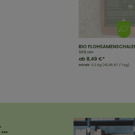
BIO FLOHSAMENSCHALE
99% rein
ab
8,49 €*
Inhalt:
0.2 kg
(42,45 €* / 1 kg)
T…