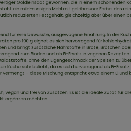
rtiger Goldleinsaat gewonnen, die in einem schonenden Kal
teht ein mild-nussiges Mehl mit goldbrauner Farbe, das reich
eutlich reduzierten Fettgehalt, gleichzeitig aber über einen
end für eine bewusste, ausgewogene Ernährung. In der Küch
hydraten pro 100 g eignet es sich hervorragend für kohlenhy
zen und bringt zusätzliche Nährstoffe in Brote, Brötchen ode
orragend zum Binden und als Ei-Ersatz in veganen Rezepten.
d Ballaststoffe, ohne den Eigengeschmack der Speisen zu übe
 Küche sehr beliebt, da es sich hervorragend als Ei-Ersatz ei
er vermengt – diese Mischung entspricht etwa einem Ei und
h, vegan und frei von Zusätzen. Es ist die ideale Zutat für al
ukt ergänzen möchten.