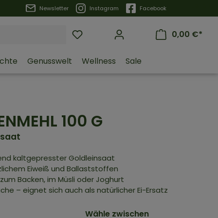
Trustpilot
Newsletter
Instagram
Facebook
0,00 €*
üchte
Genusswelt
Wellness
Sale
MENMEHL
100 G
nsaat
end kaltgepresster Goldleinsaat
lichem Eiweiß und Ballaststoffen
– zum Backen, im Müsli oder Joghurt
che – eignet sich auch als natürlicher Ei-Ersatz
Wähle zwischen