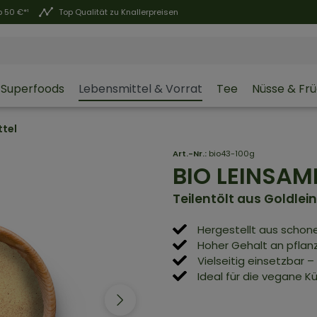
 50 €*¹
Top Qualität zu Knallerpreisen
Superfoods
Lebensmittel & Vorrat
Tee
Nüsse & Fr
ttel
Art.-Nr.:
bio43-100g
BIO LEINSA
Teilentölt aus Goldlei
Hergestellt aus schon
Hoher Gehalt an pflanz
Vielseitig einsetzbar 
Ideal für die vegane Kü