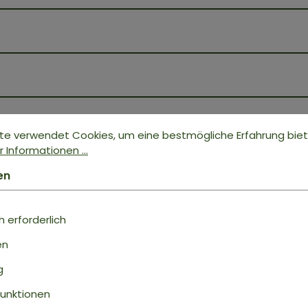
te verwendet Cookies, um eine bestmögliche Erfahrung bie
 Informationen ...
en
 erforderlich
Bewertungen nur in der aktuellen Sprache anzeigen
en
ukt
g
Keine Bewertungen gefunden. Geh voran u
anderen.
unktionen