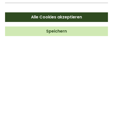
Alle Cookies akzeptieren
Speichern
BRATÖL
Zum Braten & Frittieren geeignet
ab
9,99 €*