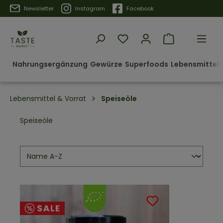
Trustpilot
Newsletter
Instagram
Facebook
Nahrungsergänzung
Gewürze
Superfoods
Lebensmittel 
Lebensmittel & Vorrat
Speiseöle
Speiseöle