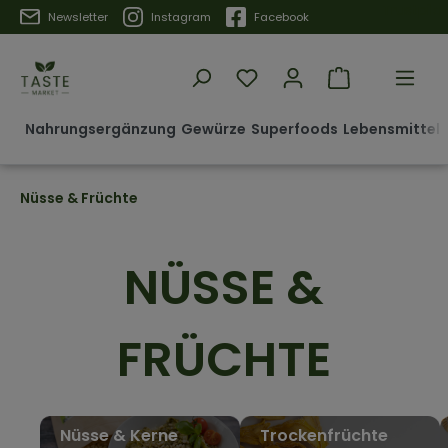
Trustpilot
Newsletter
Instagram
Facebook
Nahrungsergänzung
Gewürze
Superfoods
Lebensmittel 
Nüsse & Früchte
NÜSSE &
FRÜCHTE
Nüsse & Kerne
Trockenfrüchte