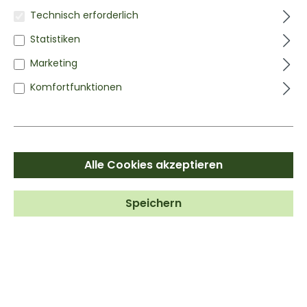
Technisch erforderlich
Statistiken
BIO CASHEWKERNE
Ganze Cashewnüsse
Marketing
(5/5)
Komfortfunktionen
ab
3,49 €*
Inhalt:
0.1 kg
(34,90 €* / 1 kg)
Alle Cookies akzeptieren
Speichern