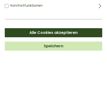
Inhalt:
0.1 kg
(39,90 €* / 1 kg)
Komfortfunktionen
Alle Cookies akzeptieren
Speichern
BETA ALANIN
Pulver | Aminosäure