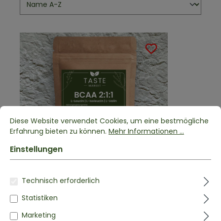
Diese Website verwendet Cookies, um eine bestmögliche
Erfahrung bieten zu können.
Mehr Informationen ...
Einstellungen
Technisch erforderlich
BCAA 2:1:1
Statistiken
L-Leucin | L-Isoleucin | L-Valin
ab
3,99 €*
Marketing