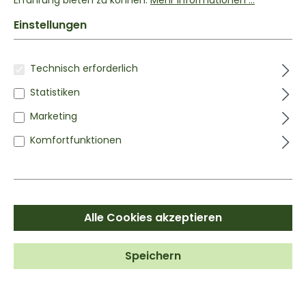
Erfahrung bieten zu können.
Mehr Informationen ...
Einstellungen
Technisch erforderlich
Statistiken
Marketing
Komfortfunktionen
Alle Cookies akzeptieren
GRILL SALZ
Gewürzsalz
Speichern
ab
2,99 €*
3,49 €*
Inhalt:
0.1 kg
(29,90 €* / 1 kg)