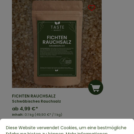
FICHTEN RAUCHSALZ
Schwäbisches Rauchsalz
ab
4,99 €*
Inhalt:
0.1 kg
(49,90 €* / 1 kg)
Diese Website verwendet Cookies, um eine bestmögliche