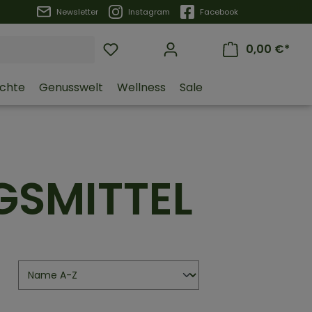
Trustpilot
Newsletter
Instagram
Facebook
0,00 €*
üchte
Genusswelt
Wellness
Sale
SMITTEL