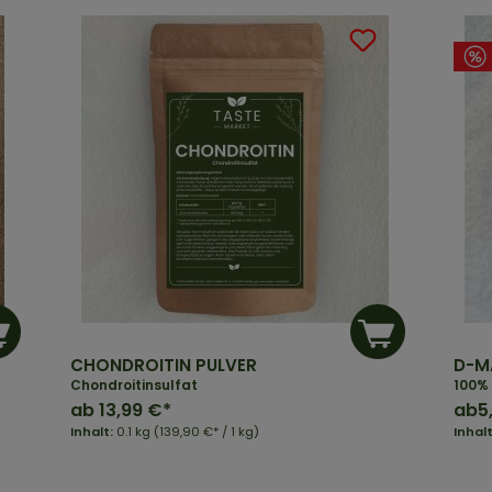
CHONDROITIN PULVER
D-M
Chondroitinsulfat
100% 
ab
13,99 €*
ab
5
Inhalt:
0.1 kg
(139,90 €* / 1 kg)
Inhal