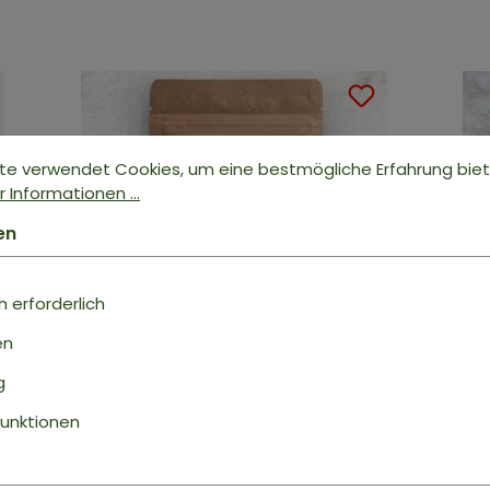
te verwendet Cookies, um eine bestmögliche Erfahrung bie
 Informationen ...
en
 erforderlich
en
g
MSM PULVER
TAU
unktionen
99,9% reines Methylsulfonylmethan
99,9%
ab
3,99 €*
ab
3
Inhalt:
0.1 kg
(39,90 €* / 1 kg)
Inhal