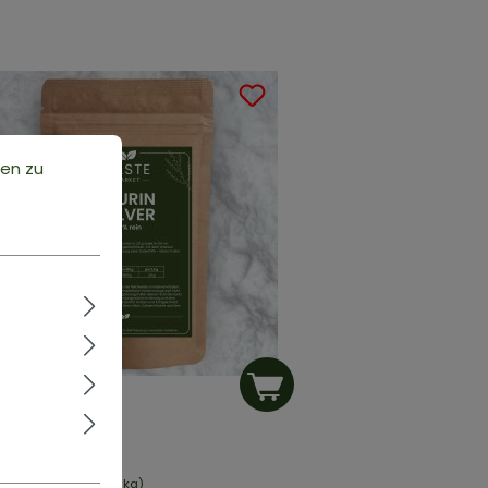
ten zu
RIN PULVER
 reines Pulver
,49 €*
t:
0.1 kg
(34,90 €* / 1 kg)