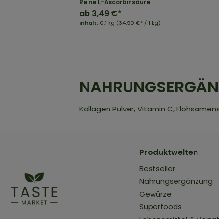
Reine L-Ascorbinsäure
ab
3,49 €*
Inhalt:
0.1 kg
(34,90 €* / 1 kg)
NAHRUNGSERGÄNZ
Kollagen Pulver, Vitamin C, Flohsamens
Produktwelten
Bestseller
Nahrungsergänzung
Gewürze
Superfoods