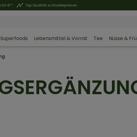
 50 €*¹
Top Qualität zu Knallerpreisen
Superfoods
Lebensmittel & Vorrat
Tee
Nüsse & Fr
ng
GSERGÄNZUNG