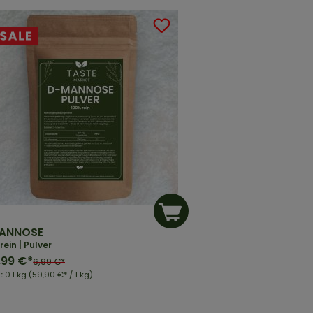
ANNOSE
rein | Pulver
,99 €*
6,99 €*
t:
0.1 kg
(59,90 €* / 1 kg)