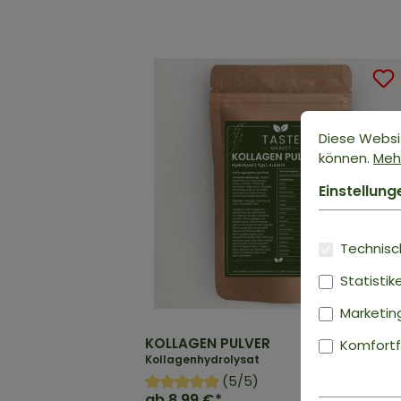
Diese Websi
können.
Mehr
Einstellung
Technisch
Statistik
Marketin
KOLLAGEN PULVER
Komfortf
Kollagenhydrolysat
(5/5)
ab
8,99 €*