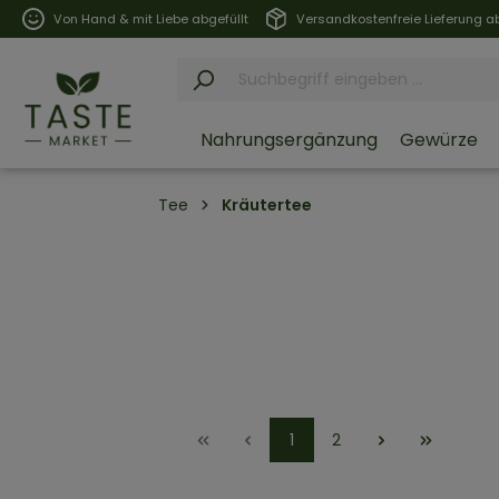
Von Hand & mit Liebe abgefüllt
Versandkostenfreie Lieferung ab
Nahrungsergänzung
Gewürze
Tee
Kräutertee
1
2