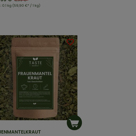
t:
0.1 kg
(59,90 €* / 1 kg)
UENMANTELKRAUT