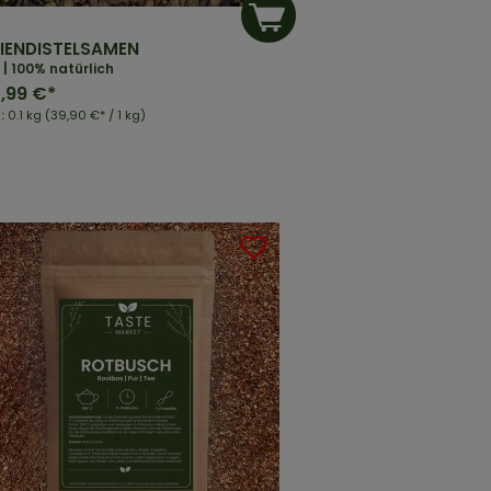
IENDISTELSAMEN
| 100% natürlich
,99 €*
t:
0.1 kg
(39,90 €* / 1 kg)