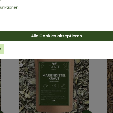
KAMILLENBLÜTEN
LAV
unktionen
ganz
Ganz
ab
5,99 €*
ab
4
Inhalt:
0.1 kg
(59,90 €* / 1 kg)
Inhal
Alle Cookies akzeptieren
n