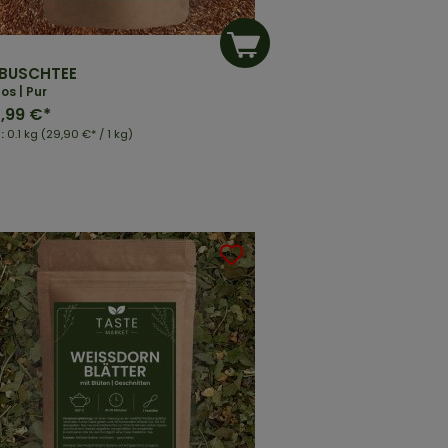
BUSCHTEE
os | Pur
,99 €*
t:
0.1 kg
(29,90 €* / 1 kg)