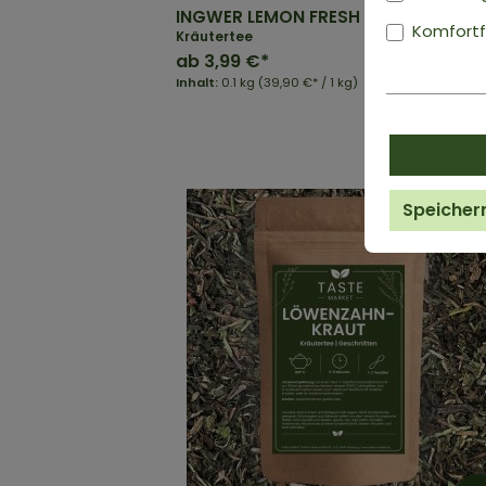
INGWER LEMON FRESH
Komfortf
Kräutertee
ab
3,99 €*
Inhalt:
0.1 kg
(39,90 €* / 1 kg)
Speicher