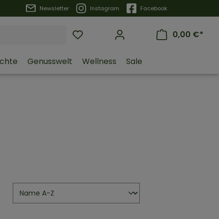
Trustpilot
Newsletter
Instagram
Facebook
0,00 €*
üchte
Genusswelt
Wellness
Sale