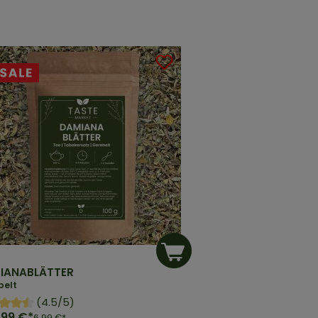
IANABLÄTTER
belt
(4.5/5)
,99 €*
6,99 €*