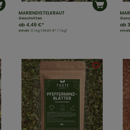
MARIENDISTELKRAUT
MAR
Geschnitten
Ganz 
ab
4,49 €*
ab
3
Inhalt:
0.1 kg
(44,90 €* / 1 kg)
Inhal