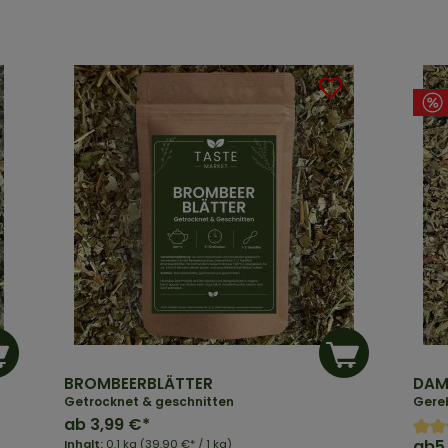
BROMBEERBLÄTTER
DAM
Getrocknet & geschnitten
Gere
ab
3,99 €*
ab
5
Inhalt:
0.1 kg
(39,90 €* / 1 kg)