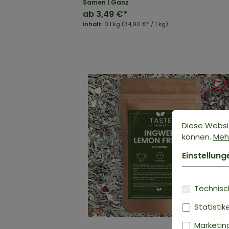
Samen | Ganz
ab
3,49 €*
Inhalt:
0.1 kg
(34,90 €* / 1 kg)
Diese Websi
können.
Mehr
Einstellung
Technisch
Statistik
Marketin