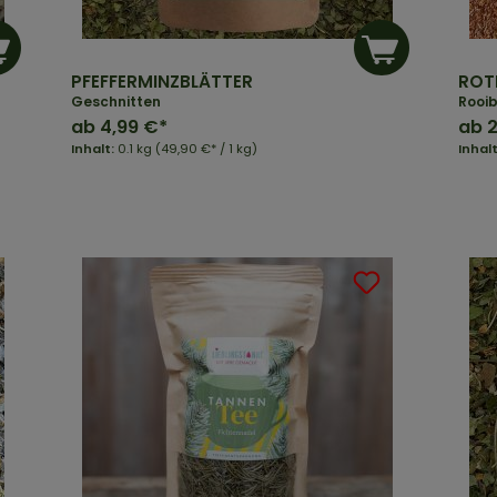
PFEFFERMINZBLÄTTER
ROT
Geschnitten
Rooib
ab
4,99 €*
ab
2
Inhalt:
0.1 kg
(49,90 €* / 1 kg)
Inhal