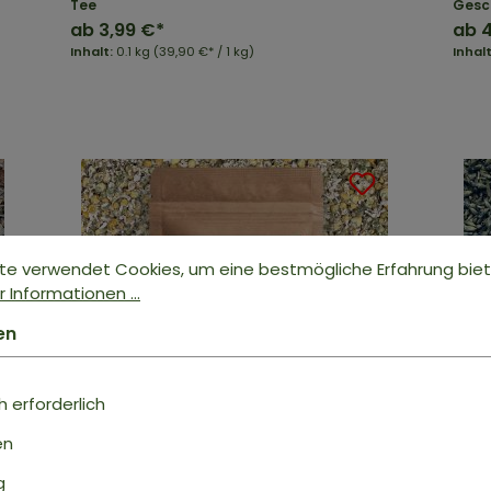
Tee
Gesc
ab
3,99 €*
ab
4
Inhalt:
0.1 kg
(39,90 €* / 1 kg)
Inhal
te verwendet Cookies, um eine bestmögliche Erfahrung bie
 Informationen ...
en
 erforderlich
en
g