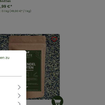
hnitten
,99 €*
t:
0.1 kg
(49,90 €* / 1 kg)
ten zu