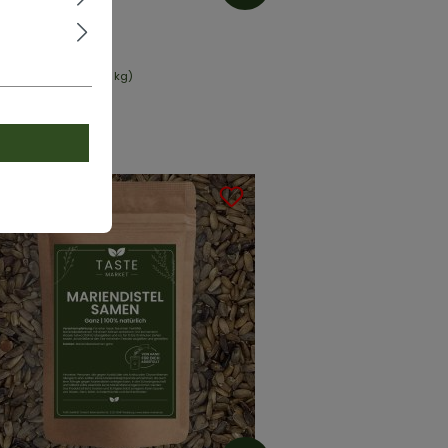
ENDELBLÜTEN
 & getrocknet
,99 €*
t:
0.1 kg
(49,90 €* / 1 kg)