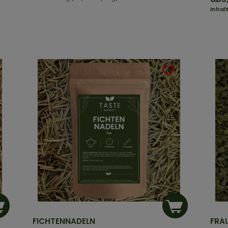
Inhal
FICHTENNADELN
FRA