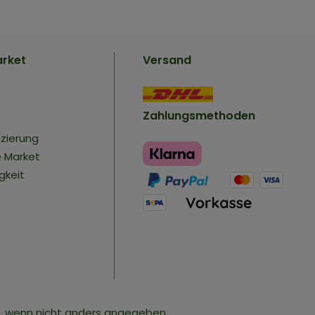
arket
Versand
Zahlungsmethoden
izierung
e Market
gkeit
 wenn nicht anders angegeben.