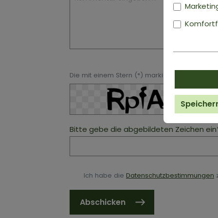
Marketin
Komfortf
Die mit einem Stern (*) markierten Felder sind P
Speicher
Bitte gebe die abgebildeten Zeichen ein
Ich habe die
Datenschutzbestimmungen
z
Abschicken