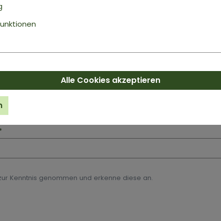
g
unktionen
flichtfelder.
Alle Cookies akzeptieren
n
*
ur Kenntnis genommen und erkenne diese an.