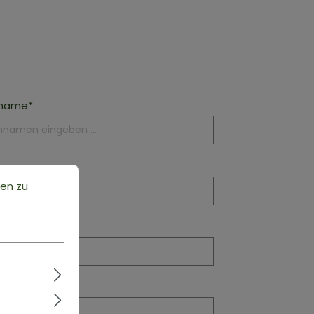
name*
ten zu