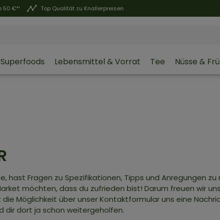
 50 €*¹
Top Qualität zu Knallerpreisen
Superfoods
Lebensmittel & Vorrat
Tee
Nüsse & Fr
R
te, hast Fragen zu Spezifikationen, Tipps und Anregungen z
arket möchten, dass du zufrieden bist! Darum freuen wir uns
t die Möglichkeit über unser Kontaktformular uns eine Nachri
rd dir dort ja schon weitergeholfen.