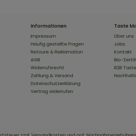
Informationen
Taste M
Impressum
Über uns
Häufig gestellte Fragen
Jobs
Retoure & Reklamation
Kontakt
AGB
Bio-Zertif
t
Widerrufsrecht
B2B Tast
Zahlung & Versand
Nachhalti
Datenschutzerklärung
Vertrag widerrufen
ertsteuer zzgl.
Versandkosten
und ggf. Nachnahmegebühren,