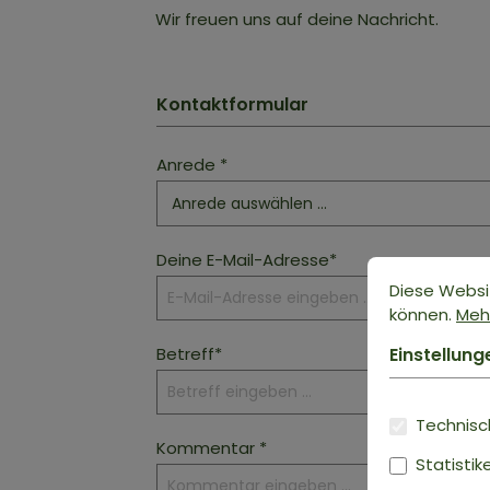
Wir freuen uns auf deine Nachricht.
Kontaktformular
Anrede *
Deine E-Mail-Adresse*
Diese Websi
können.
Mehr
Betreff*
Einstellung
Technisch
Kommentar *
Statistik