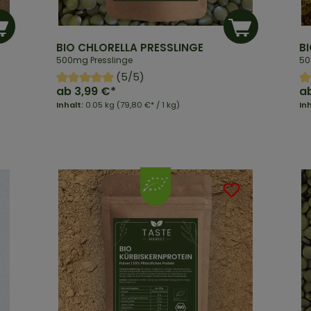
BIO CHLORELLA PRESSLINGE
B
500mg Presslinge
50
(5/5)
ab
3,99 €*
a
Inhalt:
0.05 kg
(79,80 €* / 1 kg)
In