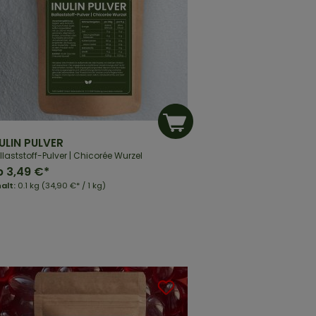
ULIN PULVER
llaststoff-Pulver | Chicorée Wurzel
b
3,49 €*
halt:
0.1 kg
(34,90 €* / 1 kg)