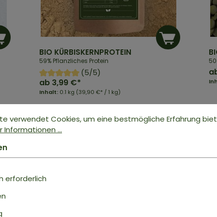
BIO KÜRBISKERNPROTEIN
BI
59% Pflanzliches Protein
50
a
(5/5)
ab
3,99 €*
In
Inhalt:
0.1 kg
(39,90 €* / 1 kg)
te verwendet Cookies, um eine bestmögliche Erfahrung bie
 Informationen ...
en
 erforderlich
en
g