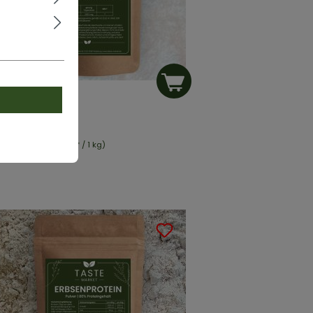
-MANNOSE
% rein | Pulver
b
5,99 €*
6,99 €*
halt:
0.1 kg
(59,90 €* / 1 kg)