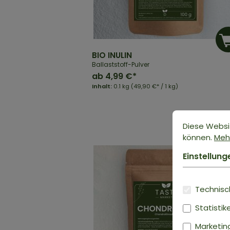
BIO INULIN
Ballaststoff-Pulver
ab
4,99 €*
Inhalt:
0.1 kg
(49,90 €* / 1 kg)
Diese Websi
können.
Mehr
Einstellung
Technisch
Statistik
Marketin