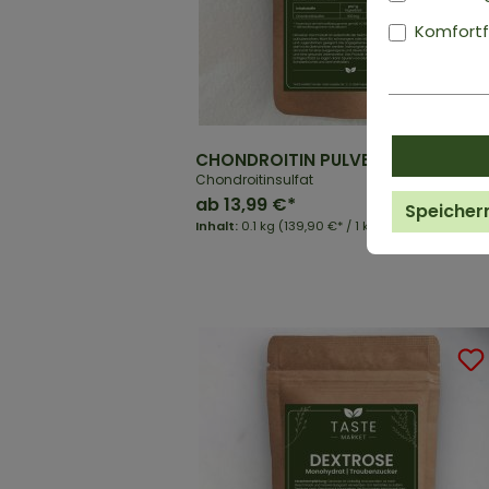
Komfortf
CHONDROITIN PULVER
Chondroitinsulfat
ab
13,99 €*
Speicher
Inhalt:
0.1 kg
(139,90 €* / 1 kg)