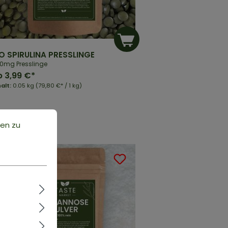
O SPIRULINA PRESSLINGE
0mg Presslinge
b
3,99 €*
halt:
0.05 kg
(79,80 €* / 1 kg)
ten zu