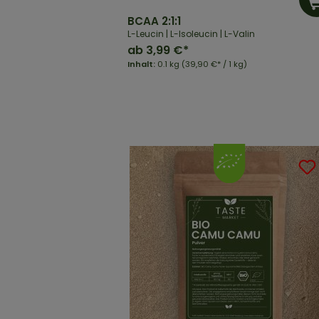
BCAA 2:1:1
L-Leucin | L-Isoleucin | L-Valin
ab
3,99 €*
Inhalt:
0.1 kg
(39,90 €* / 1 kg)