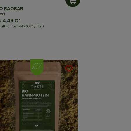
IO BAOBAB
lver
b
4,49 €*
halt:
0.1 kg
(44,90 €* / 1 kg)