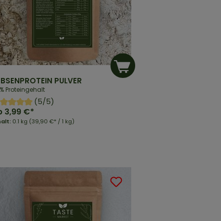
RBSENPROTEIN PULVER
% Proteingehalt
(5/5)
b
3,99 €*
halt:
0.1 kg
(39,90 €* / 1 kg)