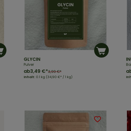
GLYCIN
IN
Pulver
Ba
ab
3,49 €*
a
3,99 €*
Inhalt:
0.1 kg
(34,90 €* / 1 kg)
In