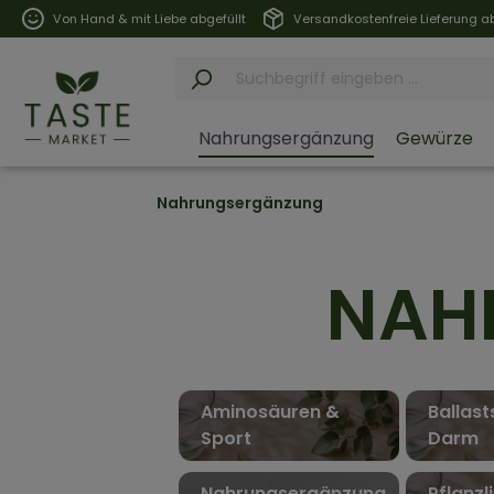
Von Hand & mit Liebe abgefüllt
Versandkostenfreie Lieferung ab
Nahrungsergänzung
Gewürze
Nahrungsergänzung
NAH
Aminosäuren & 
Ballast
Sport
Darm
Nahrungsergänzung
Pflanzl