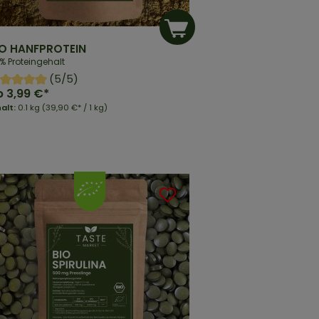
IO HANFPROTEIN
% Proteingehalt
(5/5)
b
3,99 €*
halt:
0.1 kg
(39,90 €* / 1 kg)