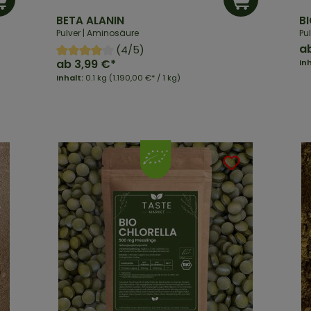
BETA ALANIN
B
Pulver | Aminosäure
Pu
a
(4/5)
ab
3,99 €*
In
Inhalt:
0.1 kg
(1.190,00 €* / 1 kg)