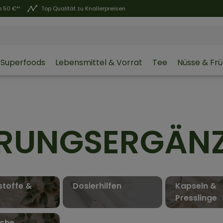
 50 €*¹
Top Qualität zu Knallerpreisen
Superfoods
Lebensmittel & Vorrat
Tee
Nüsse & Fr
RUNGSERGÄN
stoffe & 
Dosierhilfen
Kapseln & 
Presslinge 
iche 