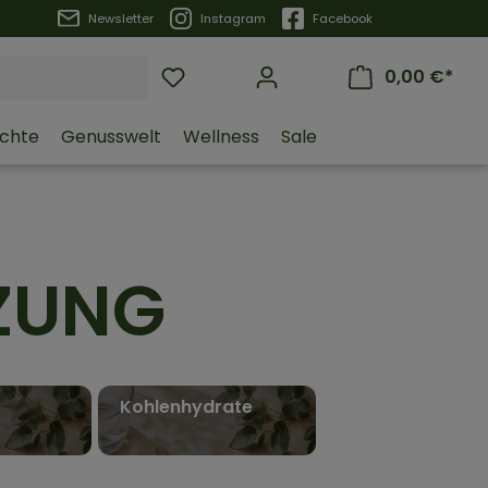
Trustpilot
Newsletter
Instagram
Facebook
0,00 €*
üchte
Genusswelt
Wellness
Sale
ZUNG
Kohlenhydrate