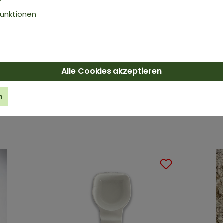
unktionen
Alle Cookies akzeptieren
CREATINE
D
Monohydrat | Pulver
100
ab
3,99 €*
a
n
Inhalt:
0.1 kg
(39,90 €* / 1 kg)
In