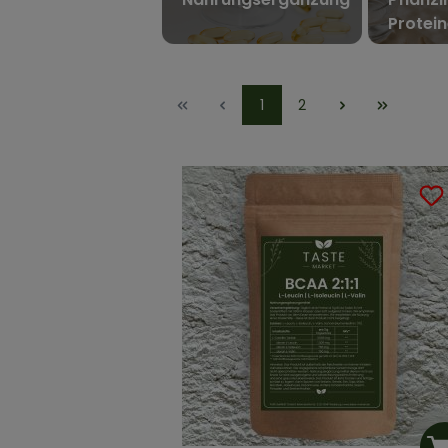
Protei
1
2