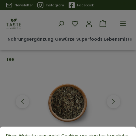
Trustpilot
Newsletter
Instagram
Facebook
Nahrungsergänzung
Gewürze
Superfoods
Lebensmittel 
Tee
Diese Website verwendet Cookies, um eine bestmögliche