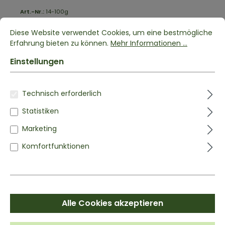
Art.-Nr.:
14-100g
D-MANNOSE
100 G
Diese Website verwendet Cookies, um eine bestmögliche
100% rein | Pulver
Erfahrung bieten zu können.
Mehr Informationen ...
Einstellungen
100% reines D-Mannose Pulver
Nahrungsergänzungsmittel
Ohne Zusätze von Aromen, Farbstoffen oder
Technisch erforderlich
Gelatine
Vegan | ohne Gelatine
Statistiken
Marketing
5,99 €*
%
Komfortfunktionen
Inhalt:
0.1 kg
(59,90 €* / 1 kg)
zzgl. Versandkosten
6,99 €*
(14.31% gespart)
LIEFERZEIT:
Lieferzeit: 1-3 Tage
Alle Cookies akzeptieren