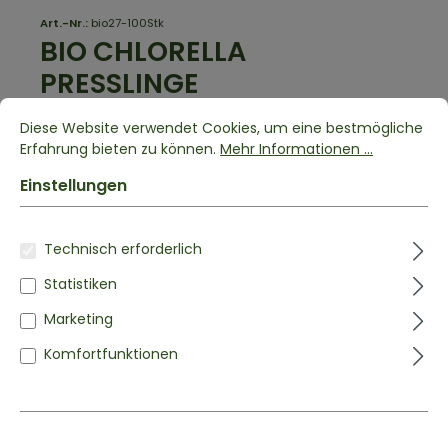
Art.-Nr.:
bio27-100Stk
BIO CHLORELLA
PRESSLINGE
500mg Presslinge
Diese Website verwendet Cookies, um eine bestmögliche
Erfahrung bieten zu können.
Mehr Informationen ...
1 Bewertung
Einstellungen
500mg Chlorella Presslinge
Technisch erforderlich
Aus kontrolliert biologischem Anbau
Ohne jegliche Zusätze & 100% natürlich
Statistiken
Nahrungsergänzungsmittel
Marketing
3,99 €*
Komfortfunktionen
Inhalt:
0.05 kg
(79,80 €* / 1 kg)
zzgl. Versandkosten
LIEFERZEIT: