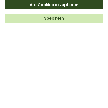
Alle Cookies akzeptieren
Lieferzeit: 1-3 Tage
Wähle zwischen
Speichern
7 Größen
100 Stück
200 Stück
500 Stück
1.000 Stück
2.000 Stück
3.000 Stück
5.000 Stück
Stück
In den Warenkorb
Zum Merkzettel hinzufügen