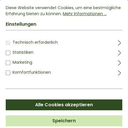
Art.-Nr.:
83-100g
Diese Website verwendet Cookies, um eine bestmögliche
XYLIT
100 G
Erfahrung bieten zu können.
Mehr Informationen ...
Birkenzucker
Einstellungen
100% Birkenzucker aus Finnland
Zuckerersatz in Premiumqualität
Technisch erforderlich
Aus der Rinde der Birke gewonnen
Statistiken
Kann raffinierten Zucker 1:1 ersetzen
Marketing
3,99 €*
Komfortfunktionen
Inhalt:
0.1 kg
(39,90 €* / 1 kg)
zzgl. Versandkosten
LIEFERZEIT:
Lieferzeit: 1-3 Tage
Alle Cookies akzeptieren
Wähle zwischen
Speichern
14 Größen