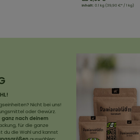
Inhalt:
0.1 kg
(39,90 €* / 1 kg)
G
HL!
seinheiten? Nicht bei uns!
ungsmittel oder Gewürz.
u
ganz nach deinem
ackung, für die ganze
st du die Wahl und kannst
ungsgrößen
auswählen: