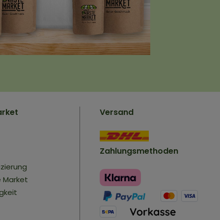
arket
Versand
Zahlungsmethoden
izierung
e Market
gkeit