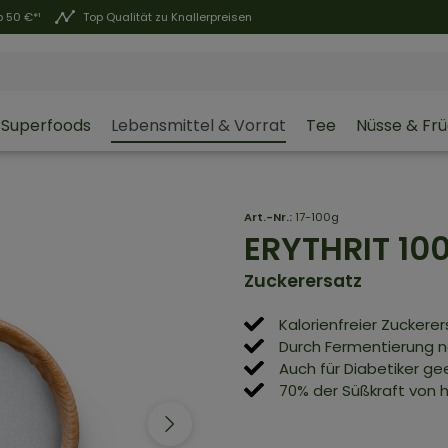
 50 €*¹
Top Qualität zu Knallerpreisen
Superfoods
Lebensmittel & Vorrat
Tee
Nüsse & Fr
Art.-Nr.:
17-100g
ERYTHRIT
10
Zuckerersatz
Kalorienfreier Zuckere
Durch Fermentierung n
Auch für Diabetiker ge
70% der Süßkraft von