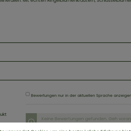
ineralien. Mit echten Ringelblumenkräutern, Schlüsselblume
Bewertungen nur in der aktuellen Sprache anzeigen
ukt
Keine Bewertungen gefunden. Geh voran u
anderen.