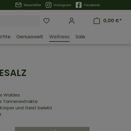
Trustpilot
Newsletter
Instagram
Facebook
0,00 €*
üchte
Genusswelt
Wellness
Sale
ESALZ
es Waldes
te Tannenextrakte
 Körper und Geist belebt
z