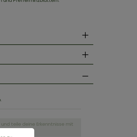
n und Pfefferminzblättern.
.
nd teile deine Erkenntnisse mit