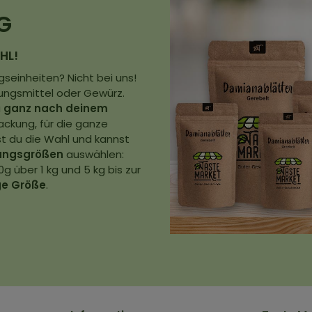
G
HL!
seinheiten? Nicht bei uns!
ungsmittel oder Gewürz.
u
ganz nach deinem
ackung, für die ganze
st du die Wahl und kannst
ungsgrößen
auswählen:
g über 1 kg und 5 kg bis zur
ige Größe
.