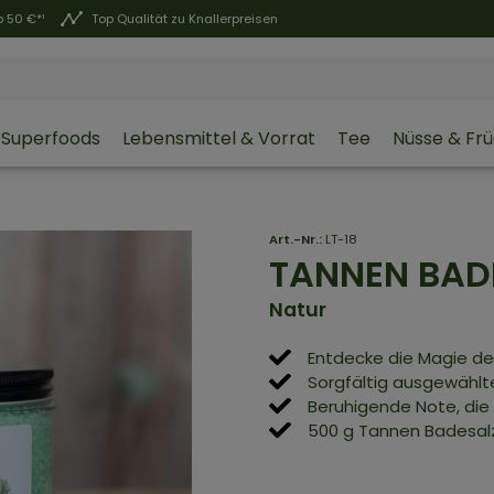
 50 €*¹
Top Qualität zu Knallerpreisen
Superfoods
Lebensmittel & Vorrat
Tee
Nüsse & Fr
Art.-Nr.:
LT-18
TANNEN BAD
Natur
Entdecke die Magie d
Sorgfältig ausgewähl
Beruhigende Note, die
500 g Tannen Badesal