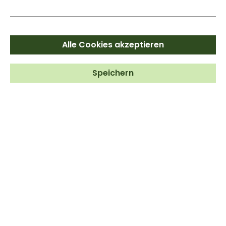
Wähle zwischen
14 Größen
Alle Cookies akzeptieren
Speichern
Stück
In den Warenkorb
Zum Merkzettel hinzufügen
PRODUKTINFORMATIONEN
Sojaprotein Isolat ist ein pflanzliches Eiweißpulver, das aus