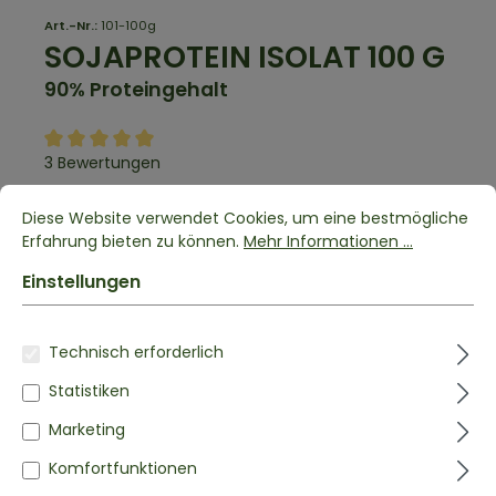
Art.-Nr.:
101-100g
SOJAPROTEIN ISOLAT
100 G
90% Proteingehalt
3 Bewertungen
Diese Website verwendet Cookies, um eine bestmögliche
Pflanzliches Proteinpulver
Erfahrung bieten zu können.
Mehr Informationen ...
Vegane Eiweißquelle
90% Eiweißgehalt
Einstellungen
Ideal zum Backen, für Smoothies oder Shakes
3,99 €*
Technisch erforderlich
Statistiken
Inhalt:
0.1 kg
(39,90 €* / 1 kg)
zzgl. Versandkosten
Marketing
LIEFERZEIT:
Komfortfunktionen
Lieferzeit: 1-3 Tage