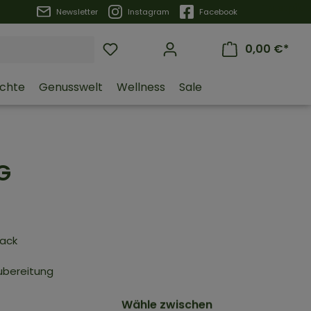
Trustpilot
Newsletter
Instagram
Facebook
0,00 €*
üchte
Genusswelt
Wellness
Sale
G
mack
Zubereitung
Wähle zwischen