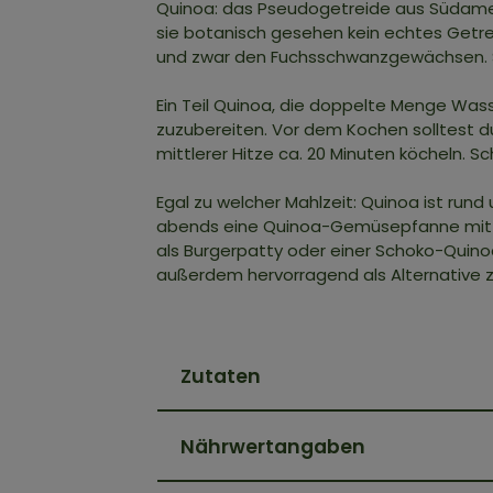
Quinoa: das Pseudogetreide aus Südamer
sie botanisch gesehen kein echtes Getr
und zwar den Fuchsschwanzgewächsen. Sie
Ein Teil Quinoa, die doppelte Menge Wa
zuzubereiten. Vor dem Kochen solltest du
mittlerer Hitze ca. 20 Minuten köcheln. 
Egal zu welcher Mahlzeit: Quinoa ist run
abends eine Quinoa-Gemüsepfanne mit Fe
als Burgerpatty oder einer Schoko-Quin
außerdem hervorragend als Alternative zu 
Zutaten
Nährwertangaben