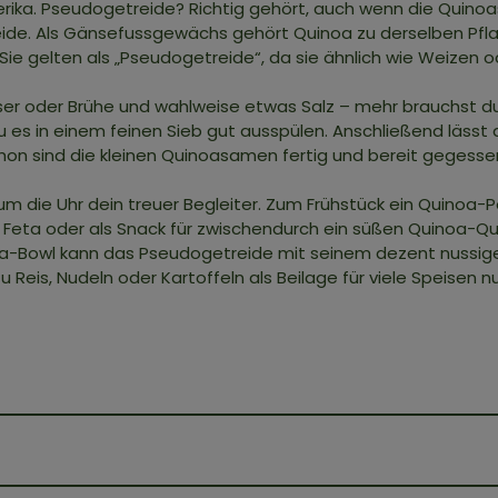
ika. Pseudogetreide? Richtig gehört, auch wenn die Quinoa
eide. Als Gänsefussgewächs gehört Quinoa zu derselben Pfla
 gelten als „Pseudogetreide“, da sie ähnlich wie Weizen od
sser oder Brühe und wahlweise etwas Salz – mehr brauchst 
 es in einem feinen Sieb gut ausspülen. Anschließend lässt
Schon sind die kleinen Quinoasamen fertig und bereit gegess
d um die Uhr dein treuer Begleiter. Zum Frühstück ein Quinoa
ta oder als Snack für zwischendurch ein süßen Quinoa-Quar
oa-Bowl kann das Pseudogetreide mit seinem dezent nussi
Reis, Nudeln oder Kartoffeln als Beilage für viele Speisen n