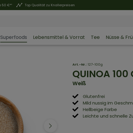
 50 €*¹
Top Qualität zu Knallerpreisen
Superfoods
Lebensmittel & Vorrat
Tee
Nüsse & Fr
Art.-Nr.:
127-100g
QUINOA
100 
Weiß
Glutenfrei
Mild nussig im Gesch
Hellbeige Farbe
Leichte und schnelle 