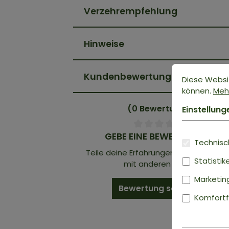
Verzehrempfehlung
Hinweise
Kundenbewertungen
Diese Websi
können.
Mehr
(0 Bewertungen)
Einstellung
GEBE EINE BEWERTUNG AB!
Technisch
Teile deine Erfahrungen mit dem Prod
Statistik
mit anderen Kunden.
Marketin
Bewertung schreiben
Komfortf