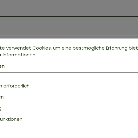
te verwendet Cookies, um eine bestmögliche Erfahrung bie
 Informationen ...
en
Bewertungen nur in der aktuellen Sprache anzeigen
 erforderlich
ukt
Keine Bewertungen gefunden. Geh voran u
en
anderen.
g
unktionen