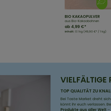
BIO KAKAOPULVER
aus Bio-Kakaobohnen
ab
4,99 €*
Inhalt:
0.1 kg
(49,90 €* / 1 kg)
VIELFÄLTIG
TOP QUALITÄT ZU KNAL
Bei Taste Market dreht sic
könnt ihr euch verlassen. 
Produkte aus aller Welt
– 