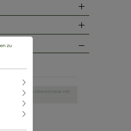
ten zu
.
nd teile deine Erkenntnisse mit