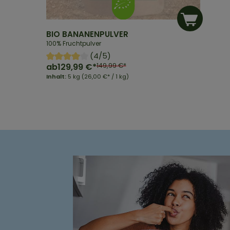
BIO BANANENPULVER
100% Fruchtpulver
(4/5)
ab
129,99 €*
149,99 €*
Inhalt:
5 kg
(26,00 €* / 1 kg)