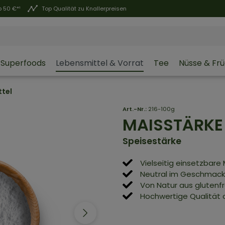
 50 €*¹
Top Qualität zu Knallerpreisen
Superfoods
Lebensmittel & Vorrat
Tee
Nüsse & Fr
ttel
Art.-Nr.:
216-100g
MAISSTÄRK
Speisestärke
Vielseitig einsetzbar
Neutral im Geschmack, f
Von Natur aus glutenfr
Hochwertige Qualität 