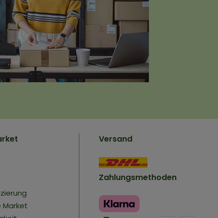
arket
Versand
Zahlungsmethoden
izierung
e Market