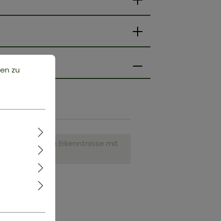
ten zu
.
nd teile deine Erkenntnisse mit