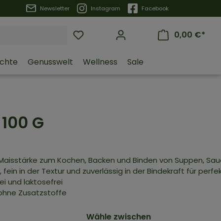
Trustpilot
Newsletter
Instagram
Facebook
0,00 €*
üchte
Genusswelt
Wellness
Sale
E
100 G
e Maisstärke zum Kochen, Backen und Binden von Suppen, Sau
ein in der Textur und zuverlässig in der Bindekraft für perf
ei und laktosefrei
ohne Zusatzstoffe
Wähle zwischen