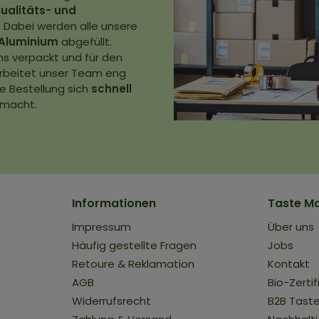
ualitäts- und
 Dabei werden alle unsere
Aluminium
abgefüllt.
ns verpackt und für den
 arbeitet unser Team eng
e Bestellung sich
schnell
 macht.
Informationen
Taste M
Impressum
Über uns
Häufig gestellte Fragen
Jobs
Retoure & Reklamation
Kontakt
AGB
Bio-Zertif
t
Widerrufsrecht
B2B Tast