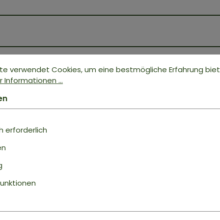
te verwendet Cookies, um eine bestmögliche Erfahrung bie
 Informationen ...
en
Bewertungen nur in der aktuellen Sprache anzeigen
 erforderlich
ukt
Keine Bewertungen gefunden. Geh voran u
en
anderen.
g
unktionen