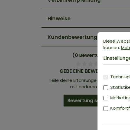
Verzehrempfehlung
Hinweise
Kundenbewertungen
Diese Websi
können.
Mehr
(0 Bewertungen)
Einstellung
GEBE EINE BEWERTUNG AB!
Technisch
Teile deine Erfahrungen mit dem Prod
mit anderen Kunden.
Statistik
Marketin
Bewertung schreiben
Komfortf