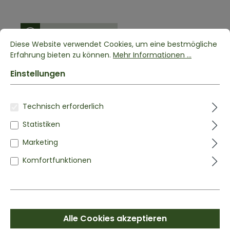
Versandkostenfrei
Diese Website verwendet Cookies, um eine bestmögliche
Erfahrung bieten zu können.
Mehr Informationen ...
Art.-Nr.:
G3
BOLOGNESE GEWÜRZ
DOSE
Einstellungen
100g Würzmischung
Technisch erforderlich
Aromatische Gewürzmischung für vielseitige
Gerichte
Statistiken
Praktische Dose mit Streueinsatz für einfaches
Dosieren
Marketing
Wiederverwendbare Metallbox – robust
Komfortfunktionen
undnachhaltig
Refill-Produkte im Shop – perfekt zum
Nachfüllen
5,99 €*
Alle Cookies akzeptieren