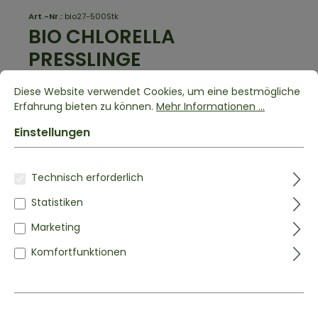
Art.-Nr.:
bio27-500Stk
BIO CHLORELLA
PRESSLINGE
500mg Presslinge
Diese Website verwendet Cookies, um eine bestmögliche
Erfahrung bieten zu können.
Mehr Informationen ...
1 Bewertung
Einstellungen
500mg Chlorella Presslinge
Technisch erforderlich
Aus kontrolliert biologischem Anbau
Ohne jegliche Zusätze & 100% natürlich
Statistiken
Nahrungsergänzungsmittel
Marketing
12,99 €*
Komfortfunktionen
Inhalt:
0.25 kg
(51,96 €* / 1 kg)
zzgl. Versandkosten
LIEFERZEIT: