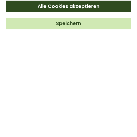
Lieferzeit: 1-3 Tage
Alle Cookies akzeptieren
Wähle zwischen
Speichern
7 Größen
100 Stück
200 Stück
500 Stück
1.000 Stück
2.000 Stück
3.000 Stück
5.000 Stück
Stück
In den Warenkorb
Zum Merkzettel hinzufügen