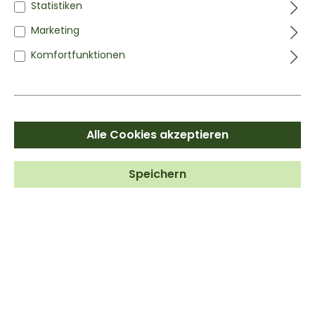
Statistiken
Anmelden
Marketing
ICH BIN NEUKUNDE!
Komfortfunktionen
Kontotyp*
Alle Cookies akzeptieren
Anrede
Speichern
Vorname*
Nachname*