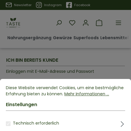
Trustpilot
Newsletter
Instagram
Facebook
Nahrungsergänzung
Gewürze
Superfoods
Lebensmittel 
ICH BIN BEREITS KUNDE
Einloggen mit E-Mail-Adresse und Passwort
Deine E-Mail-Adresse
Diese Website verwendet Cookies, um eine bestmögliche
Erfahrung bieten zu können.
Mehr Informationen ...
Einstellungen
Dein Passwort
Technisch erforderlich
Ich habe mein Passwort vergessen.